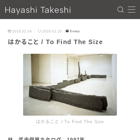
Hayashi Takeshi
MENU
2018.02.04
2026.02.25
Essay
はかること / To Find The Size
ESSAY
NEWS
PROFILE
CONTACT
はかること / To Find The Size
林 武史個展カタログ 1997年