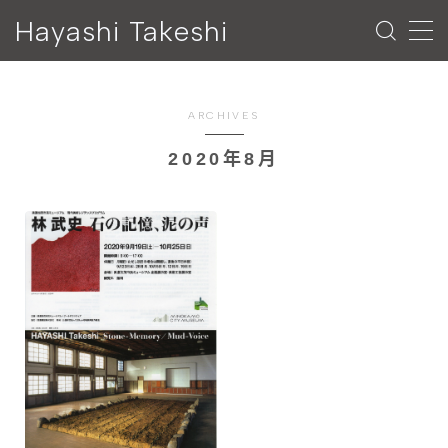
Hayashi Takeshi
MENU
ARCHIVES
ESSAY
2020年8月
NEWS
PROFILE
CONTACT